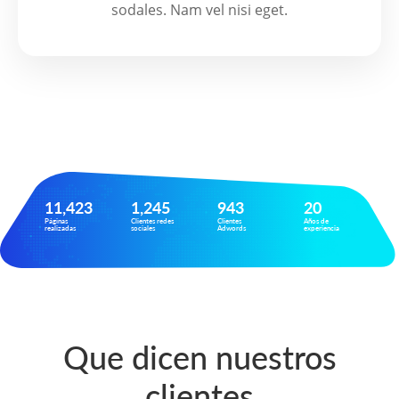
sodales. Nam vel nisi eget.
11,423
1,245
943
20
Páginas
Clientes redes
Clientes
Años de
realizadas
sociales
Adwords
experiencia
Que dicen nuestros
clientes